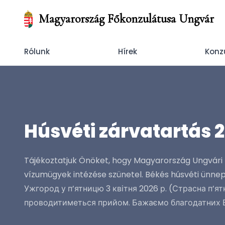
Magyarország Főkonzulátusa Ungvár
Rólunk
Hírek
Konz
Húsvéti zárvatartás 
Tájékoztatjuk Önöket, hogy Magyarország Ungvári F
vízumügyek intézése szünetel. Békés húsvéti ünne
Ужгород у п’ятницю 3 квітня 2026 р. (Страсна п’ят
проводитиметься прийом. Бажаємо благодатних В