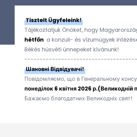
Tisztelt Ügyfeleink!
Tájékoztatjuk Önöket, hogy Magyarorszá
hétfőn
a konzuli- és vízumügyek intézé
Békés húsvéti ünnepeket kívánunk!
------------------------------------
Шановні Відвідувачі!
Повідомляємо, що в Генеральному консу
понеділок 6 квітня 2026 р.(Великодній 
Бажаємо благодатних Великодніх свят!