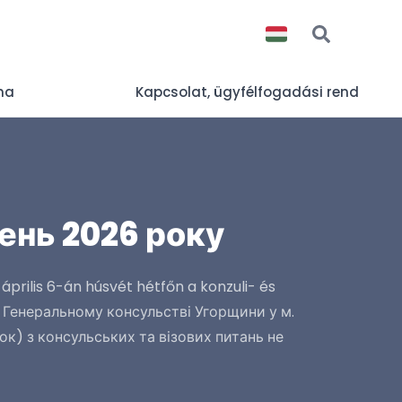
na
Kapcsolat, ügyfélfogadási rend
ень 2026 року
prilis 6-án húsvét hétfőn a konzuli- és
в Генеральному консульстві Угорщини у м.
лок) з консульських та візових питань не