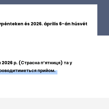
ypénteken és 2026. április 6-án húsvét
я 2026 р. (Страсна п’ятниця) та у
проводитиметься прийом.