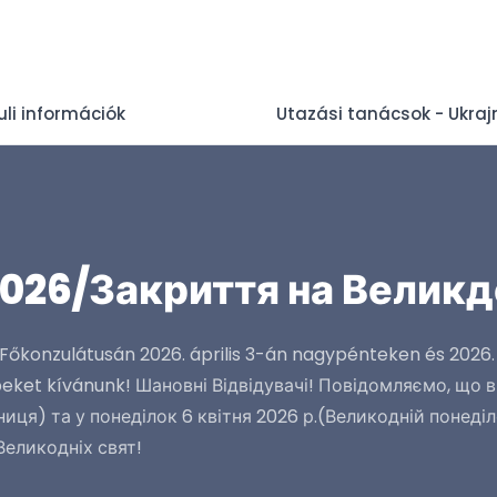
uli információk
Utazási tanácsok - Ukraj
2026/Закриття на Великд
őkonzulátusán 2026. április 3-án nagypénteken és 2026. á
peket kívánunk! Шановні Відвідувачі! Повідомляємо, що 
ниця) та у понеділок 6 квітня 2026 р.(Великодній понеді
еликодніх свят!