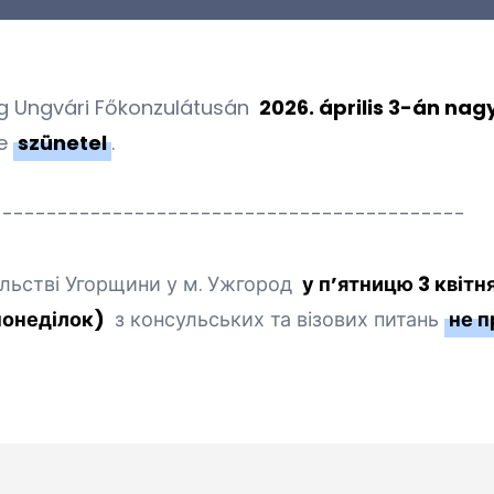
g Ungvári Főkonzulátusán
2026. április 3-án nag
se
szünetel
.
-------------------------------------------
льстві Угорщини у м. Ужгород
у п’ятницю 3 квітн
понеділок)
з консульських та візових питань
не 