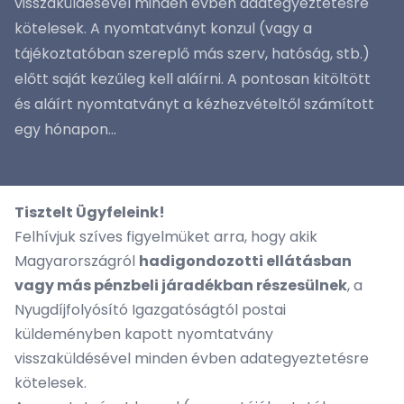
visszaküldésével minden évben adategyeztetésre
kötelesek. A nyomtatványt konzul (vagy a
tájékoztatóban szereplő más szerv, hatóság, stb.)
előtt saját kezűleg kell aláírni. A pontosan kitöltött
és aláírt nyomtatványt a kézhezvételtől számított
egy hónapon...
Tisztelt Ügyfeleink!
Felhívjuk szíves figyelmüket arra, hogy akik
Magyarországról
hadigondozotti ellátásban
vagy más pénzbeli járadékban részesülnek
, a
Nyugdíjfolyósító Igazgatóságtól postai
küldeményben kapott nyomtatvány
visszaküldésével minden évben adategyeztetésre
kötelesek.