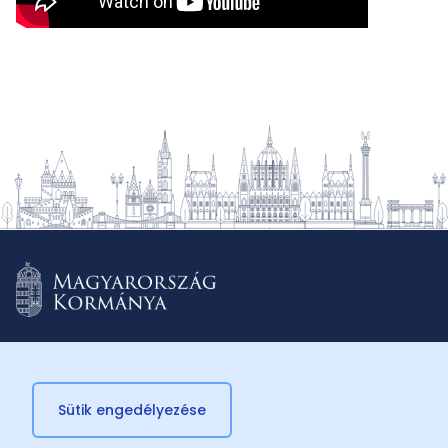
Sütik engedélyezése
© 2026 Külügyminisztérium