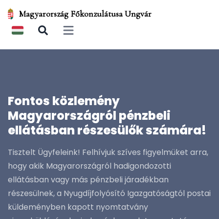
Magyarország Főkonzulátusa Ungvár
Open main menu
Fontos közlemény
Magyarországról pénzbeli
ellátásban részesülők számára!
Tisztelt Ügyfeleink! Felhívjuk szíves figyelmüket arra,
hogy akik Magyarországról hadigondozotti
ellátásban vagy más pénzbeli járadékban
részesülnek, a Nyugdíjfolyósító Igazgatóságtól postai
küldeményben kapott nyomtatvány