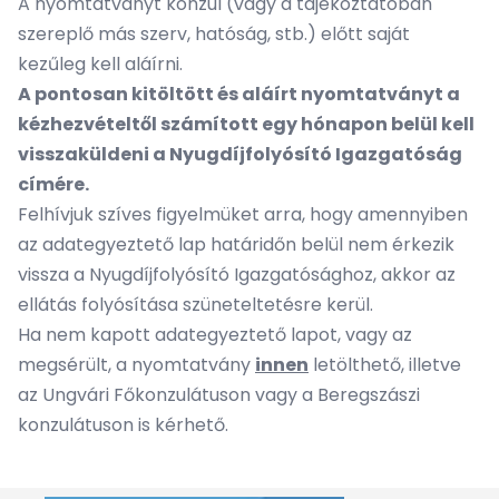
A nyomtatványt konzul (vagy a tájékoztatóban
szereplő más szerv, hatóság, stb.) előtt saját
kezűleg kell aláírni.
A pontosan kitöltött és aláírt nyomtatványt a
kézhezvételtől számított egy hónapon belül kell
visszaküldeni a Nyugdíjfolyósító Igazgatóság
címére.
Felhívjuk szíves figyelmüket arra, hogy amennyiben
az adategyeztető lap határidőn belül nem érkezik
vissza a Nyugdíjfolyósító Igazgatósághoz, akkor az
ellátás folyósítása szüneteltetésre kerül.
Ha nem kapott adategyeztető lapot, vagy az
megsérült, a nyomtatvány
innen
letölthető, illetve
az Ungvári Főkonzulátuson vagy a Beregszászi
konzulátuson is kérhető.