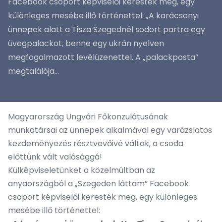
Facebook csoport képviselői keresték meg, egy
különleges mesébe illő történettel: „A karácsonyi
ünnepek alatt a Tisza Szegednél sodort partra egy
üvegpalackot, benne egy ukrán nyelven
megfogalmazott levélüzenettel. A „palackposta”
megtalálója...
Magyarország Ungvári Főkonzulátusának
munkatársai az ünnepek alkalmával egy varázslatos
kezdeményezés résztvevőivé váltak, a csoda
előttünk vált valósággá!
Külképviseletünket a közelmúltban az
anyaországból a „Szegeden láttam” Facebook
csoport képviselői keresték meg, egy különleges
mesébe illő történettel: