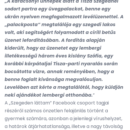
„A karácsonyi ünnepek alatt a Tisza Szegednél
sodort partra egy üvegpalackot, benne egy
ukrán nyelven megfogalmazott levélüzenettel. A
„palackposta” megtalálója egy szegedi lakos
volt, aki segítségért folyamodott a cirill betűs
üzenet lefordításában. A fordítás alapján
kiderült, hogy az üzenetet egy lembergi
illetékességű három éves kislány Szófia, egy
korábbi kárpátaljai Tisza-parti nyaralás során
bocsátotta vízre, annak reményében, hogy a
benne foglalt kívánsága megvalósuljon.
Levelében azt kérte a megtalálótól, hogy küldjön
neki ajándékot lembergi otthonába.
”
A „Szegeden láttam” Facebook csoport tagjai
részéről számos önzetlen felajánlás történt a
gyermek számára, azonban a jelenlegi vírushelyzet,
a határok átjárhatatlansága, illetve a nagy távolság