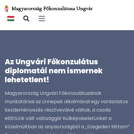
Magyarország Főkonzulátusa Ungvár
Open main menu
Az Ungvári Főkonzulátus
diplomatái nem ismernek
lehetetlent!
Magyarország Ungvári Főkonzulátusának
munkatársai az ünnepek alkalmával egy varázslatos
kezdeményezés résztvevőivé váltak, a csoda
előttünk vált valósággá! Külképviseletünket a
közelmúltban az anyaországból a „Szegeden láttam”