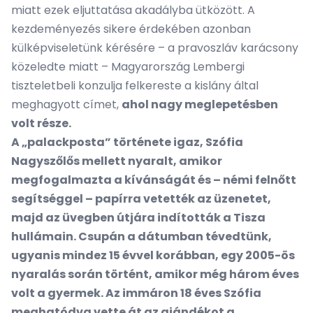
miatt ezek eljuttatása akadályba ütközött. A
kezdeményezés sikere érdekében azonban
külképviseletünk kérésére – a pravoszláv karácsony
közeledte miatt – Magyarország Lembergi
tiszteletbeli konzulja felkereste a kislány által
meghagyott címet,
ahol nagy meglepetésben
volt része.
A „palackposta” története igaz, Szófia
Nagyszőlős mellett nyaralt, amikor
megfogalmazta a kívánságát és – némi felnőtt
segítséggel – papírra vetették az üzenetet,
majd az üvegben útjára indították a Tisza
hullámain. Csupán a dátumban tévedtünk,
ugyanis mindez 15 évvel korábban, egy 2005-ös
nyaralás során történt, amikor még három éves
volt a gyermek. Az immáron 18 éves Szófia
meghatódva vette át az ajándékot a